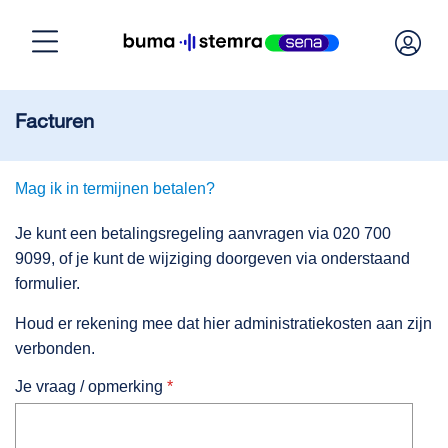
Home
Facturen
Licentie nodig?
Mag ik in termijnen betalen?
Licentie berekenen
Je kunt een betalingsregeling aanvragen via 020 700
9099, of je kunt de wijziging doorgeven via onderstaand
formulier.
Licentie beheren
Houd er rekening mee dat hier administratiekosten aan zijn
verbonden.
Over BumaStemra & Sena
Je vraag / opmerking
*
Klantenservice