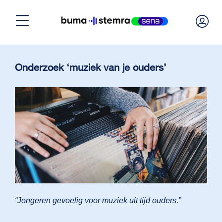
Home
Onderzoek ‘muziek van je ouders’
Licentie nodig?
Licentie berekenen
Licentie beheren
Over BumaStemra & Sena
“Jongeren gevoelig voor muziek uit tijd ouders.”
Klantenservice