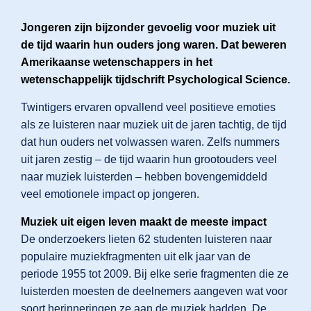
Jongeren zijn bijzonder gevoelig voor muziek uit
de tijd waarin hun ouders jong waren. Dat beweren
Direct licentie afsluiten
Amerikaanse wetenschappers in het
wetenschappelijk tijdschrift Psychological Science.
Twintigers ervaren opvallend veel positieve emoties
als ze luisteren naar muziek uit de jaren tachtig, de tijd
Nederlands
dat hun ouders net volwassen waren. Zelfs nummers
uit jaren zestig – de tijd waarin hun grootouders veel
naar muziek luisterden – hebben bovengemiddeld
Engels
veel emotionele impact op jongeren.
Muziek uit eigen leven maakt de meeste impact
De onderzoekers lieten 62 studenten luisteren naar
populaire muziekfragmenten uit elk jaar van de
periode 1955 tot 2009. Bij elke serie fragmenten die ze
luisterden moesten de deelnemers aangeven wat voor
soort herinneringen ze aan de muziek hadden. De