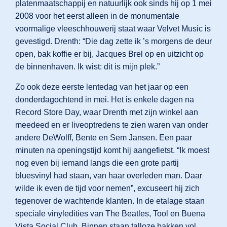
platenmaatschappij en natuurlijk ook sinds hij op 1 mei
2008 voor het eerst alleen in de monumentale
voormalige vleeschhouwerij staat waar Velvet Music is
gevestigd. Drenth: “Die dag zette ik ’s morgens de deur
open, bak koffie er bij, Jacques Brel op en uitzicht op
de binnenhaven. Ik wist: dit is mijn plek.”
Zo ook deze eerste lentedag van het jaar op een
donderdagochtend in mei. Het is enkele dagen na
Record Store Day, waar Drenth met zijn winkel aan
meedeed en er liveoptredens te zien waren van onder
andere DeWolff, Bente en Sem Jansen. Een paar
minuten na openingstijd komt hij aangefietst. “Ik moest
nog even bij iemand langs die een grote partij
bluesvinyl had staan, van haar overleden man. Daar
wilde ik even de tijd voor nemen”, excuseert hij zich
tegenover de wachtende klanten. In de etalage staan
speciale vinyledities van The Beatles, Tool en Buena
Vista Social Club. Binnen staan talloze bakken vol