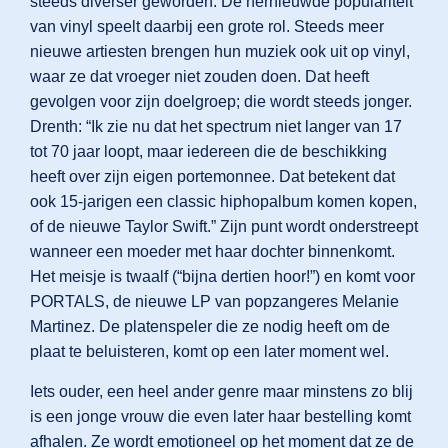
steeds diverser geworden. De hernieuwde populariteit
van vinyl speelt daarbij een grote rol. Steeds meer
nieuwe artiesten brengen hun muziek ook uit op vinyl,
waar ze dat vroeger niet zouden doen. Dat heeft
gevolgen voor zijn doelgroep; die wordt steeds jonger.
Drenth: “Ik zie nu dat het spectrum niet langer van 17
tot 70 jaar loopt, maar iedereen die de beschikking
heeft over zijn eigen portemonnee. Dat betekent dat
ook 15-jarigen een classic hiphopalbum komen kopen,
of de nieuwe Taylor Swift.” Zijn punt wordt onderstreept
wanneer een moeder met haar dochter binnenkomt.
Het meisje is twaalf (“bijna dertien hoor!”) en komt voor
PORTALS, de nieuwe LP van popzangeres Melanie
Martinez. De platenspeler die ze nodig heeft om de
plaat te beluisteren, komt op een later moment wel.
Iets ouder, een heel ander genre maar minstens zo blij
is een jonge vrouw die even later haar bestelling komt
afhalen. Ze wordt emotioneel op het moment dat ze de