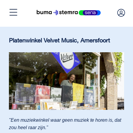
Home
Platenwinkel Velvet Music, Amersfoort
Licentie nodig?
Licentie berekenen
Licentie beheren
Over BumaStemra & Sena
"Een muziekwinkel waar geen muziek te horen is, dat
zou heel raar zijn."
Klantenservice