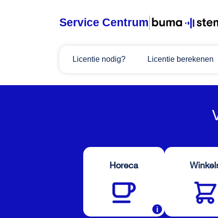
Service Centrum
Home
Licentie nodig?
Licentie berekenen
Licentie nodig?
Licentie berekenen
Licentie beheren
Horeca
Winkel
Over BumaStemra & Sena
i
Klantenservice