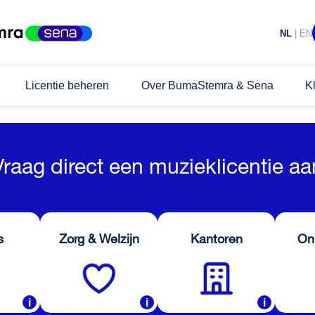
NL
|
EN
Licentie beheren
Over BumaStemra & Sena
K
Vraag direct een muzieklicentie aa
s
Zorg & Welzijn
Kantoren
On
i
i
i