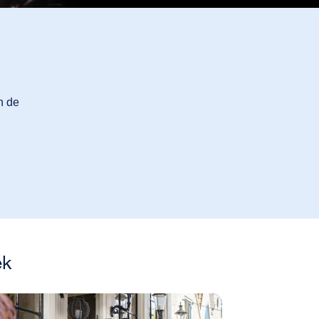
n de
ek