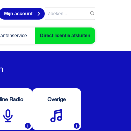
Mijn account
lantenservice
Direct licentie afsluiten
n
line Radio
Overige
i
i