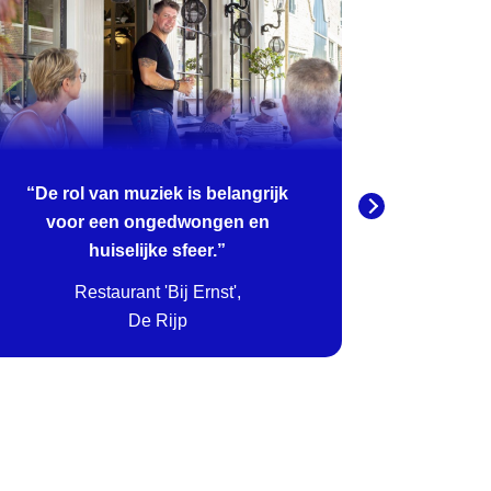
“De rol van muziek is belangrijk
“
Iederee
voor een ongedwongen en
de
huiselijke sfeer.”
Restaurant 'Bij Ernst',
Aut
De Rijp