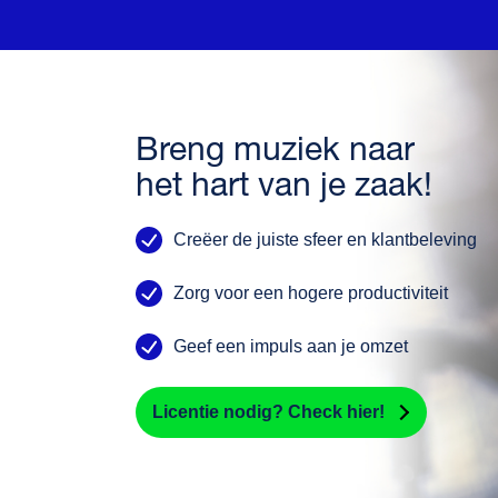
Direct licentie afsluiten
Breng muziek naar
het hart van je zaak!
Nederlands
Creëer de juiste sfeer en klantbeleving
Engels
Zorg voor een hogere productiviteit
Geef een impuls aan je omzet
Licentie nodig? Check hier!