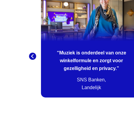
e onze
“Muziek is onderdeel van onze
n en
winkelformule en zorgt voor
gezelligheid en privacy.”
urcht',
SNS Banken,
Landelijk