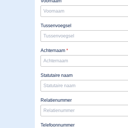
Voornaam
Direct licentie afsluiten
Tussenvoegsel
Achternaam
*
Nederlands
Engels
Statutaire naam
Relatienummer
Telefoonnummer