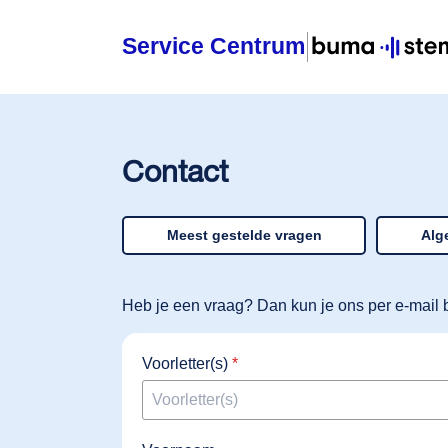
Service Centrum
Home
Contact
Licentie nodig?
Licentie berekenen
Meest gestelde vragen
Alg
Licentie beheren
Heb je een vraag? Dan kun je ons per e-mail
Voorletter(s)
*
Over BumaStemra & Sena
Klantenservice