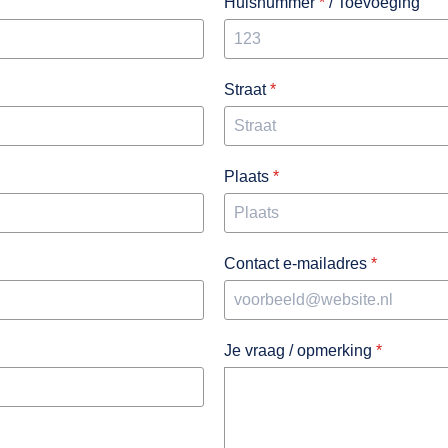
Huisnummer
*
/ Toevoeging
Straat
*
Plaats
*
Contact e-mailadres
*
Je vraag / opmerking
*