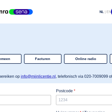
NL
|
EN
emeen
Facturen
Online radio
 bereiken op
info@mijnlicentie.nl
, telefonisch via 020-7009099 of
Postcode
*